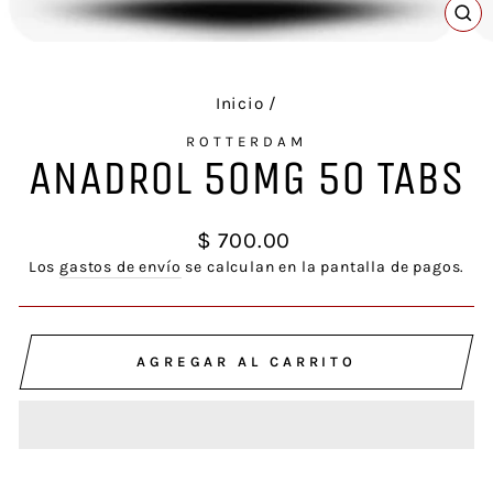
CE
(E
Inicio
/
ROTTERDAM
ANADROL 50MG 50 TABS
Precio
$ 700.00
habitual
Los
gastos de envío
se calculan en la pantalla de pagos.
AGREGAR AL CARRITO