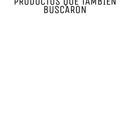
PRODUCTOS QUE TAMBIÉN
BUSCARON
MURX NUTRITION –
IBUTAMORIN (MK-
677) 60 CAPS
MURX
$ 1,250.00