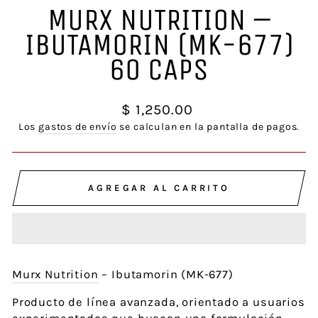
MURX NUTRITION –
IBUTAMORIN (MK-677)
60 CAPS
Precio
$ 1,250.00
habitual
Los
gastos de envío
se calculan en la pantalla de pagos.
AGREGAR AL CARRITO
Murx Nutrition
– Ibutamorin (MK-677)
Producto de línea avanzada, orientado a usuarios