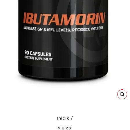
CE
(E
Inicio
/
MURX